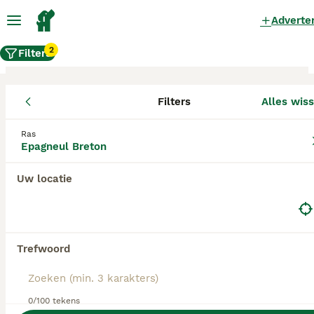
Adverte
2
Filters
Filters
Alles wis
Epagneul Breton fokkers, Utrecht
Ras
Epagneul Breton
Epagneul Breton Fokkers in deze lijst hebben een
kopie van hun kennelregistratie bij de Raad van
Beheer bij ons aangeleverd, en fokken pups met
Uw locatie
een officiële stamboom. Koop je pup bij één van
deze fokkers? Dubbelcheck zelf altijd op de
echtheid van de papieren van de pup en
ouderhonden bij bezichtiging.
Trefwoord
0/100 tekens