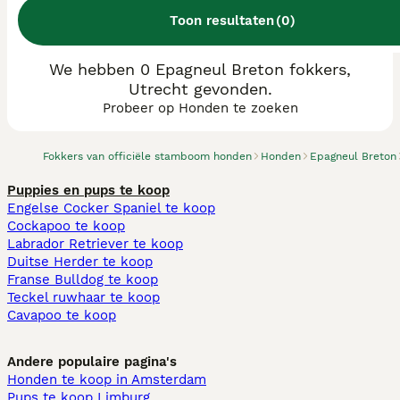
Toon resultaten
(
0
)
We hebben 0 Epagneul Breton fokkers,
Utrecht gevonden.
Probeer op Honden te zoeken
Fokkers van officiële stamboom honden
Honden
Epagneul Breton
Puppies en pups te koop
Engelse Cocker Spaniel te koop
Cockapoo te koop
Labrador Retriever te koop
Duitse Herder te koop
Franse Bulldog te koop
Teckel ruwhaar te koop
Cavapoo te koop
Andere populaire pagina's
Honden te koop in Amsterdam
Pups te koop Limburg​