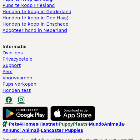
Pups te koop Friesland​
Honden te koop in Gelderland
Honden te koop in Den Haag
Honden te koop in Enschede
Adopteer hond in Nederland
Informatie
Over ons
Privacybeleid
Support
Pers
Voorwaarden
Pups verkopen
Honden test
Pets4Homes
Hastnet
PuppyPlaats
MundoAnimalia
Annunci Animali
Lancaster Puppies
Puppyplaats.nl gebruikt cookies op deze site om uw gebruikerservaring