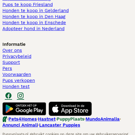
Pups te koop Friesland​
Honden te koop in Gelderland
Honden te koop in Den Haag
Honden te koop in Enschede
Adopteer hond in Nederland
Informatie
Over ons
Privacybeleid
Support
Pers
Voorwaarden
Pups verkopen
Honden test
Pets4Homes
Hastnet
PuppyPlaats
MundoAnimalia
Annunci Animali
Lancaster Puppies
Puppyplaats.nl gebruikt cookies op deze site om uw gebruikerservaring