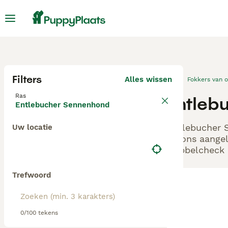
Filters
Alles wissen
Fokkers van 
Ras
Entleb
Entlebucher Sennenhond
Entlebucher S
Uw locatie
bij ons aange
Dubbelcheck z
Trefwoord
0/100 tekens