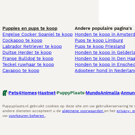
Puppies en pups te koop
Andere populaire pagina's
Engelse Cocker Spaniel te koop
Honden te koop in Amster
Cockapoo te koop
Pups te koop Limburg​
Labrador Retriever te koop
Pups te koop Friesland​
Duitse Herder te koop
Honden te koop in Gelderl
Franse Bulldog te koop
Honden te koop in Den Ha
Teckel ruwhaar te koop
Honden te koop in Ensche
Cavapoo te koop
Adopteer hond in Nederlan
Pets4Homes
Hastnet
PuppyPlaats
MundoAnimalia
Annun
Puppyplaats.nl gebruikt cookies op deze site om uw gebruikerservaring te
andere diensten accepteert u de
algemene voorwaarden
en het
privacy- 
uw
voorkeuren beheren
.