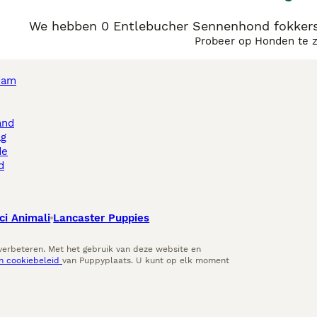
We hebben 0 Entlebucher Sennenhond fokkers
Probeer op Honden te 
dam
and
ag
de
d
ci Animali
Lancaster Puppies
 verbeteren. Met het gebruik van deze website en
en cookiebeleid
van Puppyplaats. U kunt op elk moment