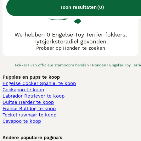
Toon resultaten
(
0
)
We hebben 0 Engelse Toy Terriër fokkers,
Tytsjerksteradiel gevonden.
Probeer op Honden te zoeken
Fokkers van officiële stamboom honden
Honden
Engelse Toy Terri
Puppies en pups te koop
Engelse Cocker Spaniel te koop
Cockapoo te koop
Labrador Retriever te koop
Duitse Herder te koop
Franse Bulldog te koop
Teckel ruwhaar te koop
Cavapoo te koop
Andere populaire pagina's