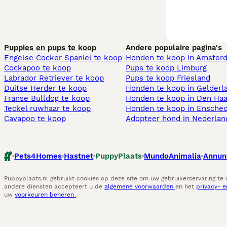
Puppies en pups te koop
Andere populaire pagina's
Engelse Cocker Spaniel te koop
Honden te koop in Amster
Cockapoo te koop
Pups te koop Limburg​
Labrador Retriever te koop
Pups te koop Friesland​
Duitse Herder te koop
Honden te koop in Gelderl
Franse Bulldog te koop
Honden te koop in Den Ha
Teckel ruwhaar te koop
Honden te koop in Ensche
Cavapoo te koop
Adopteer hond in Nederlan
Pets4Homes
Hastnet
PuppyPlaats
MundoAnimalia
Annun
Puppyplaats.nl gebruikt cookies op deze site om uw gebruikerservaring te
andere diensten accepteert u de
algemene voorwaarden
en het
privacy- 
uw
voorkeuren beheren
.