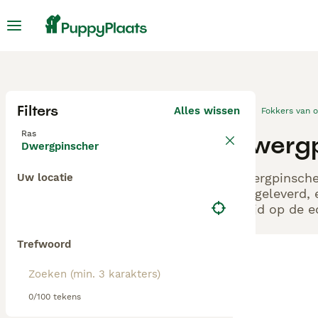
Filters
Alles wissen
Fokkers van 
Ras
Dwergp
Dwergpinscher
Dwergpinscher
Uw locatie
aangeleverd, 
altijd op de 
Trefwoord
0/100 tekens