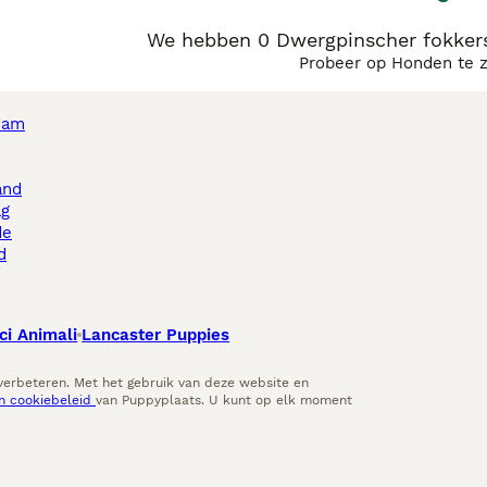
We hebben 0 Dwergpinscher fokker
Probeer op Honden te 
dam
and
ag
de
d
ci Animali
Lancaster Puppies
 verbeteren. Met het gebruik van deze website en
en cookiebeleid
van Puppyplaats. U kunt op elk moment