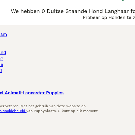
We hebben 0 Duitse Staande Hond Langhaar fo
Probeer op Honden te 
dam
and
ag
de
d
ci Animali
Lancaster Puppies
 verbeteren. Met het gebruik van deze website en
en cookiebeleid
van Puppyplaats. U kunt op elk moment