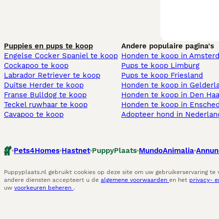
Puppies en pups te koop
Andere populaire pagina's
Engelse Cocker Spaniel te koop
Honden te koop in Amster
Cockapoo te koop
Pups te koop Limburg​
Labrador Retriever te koop
Pups te koop Friesland​
Duitse Herder te koop
Honden te koop in Gelderl
Franse Bulldog te koop
Honden te koop in Den Ha
Teckel ruwhaar te koop
Honden te koop in Ensche
Cavapoo te koop
Adopteer hond in Nederlan
Pets4Homes
Hastnet
PuppyPlaats
MundoAnimalia
Annun
Puppyplaats.nl gebruikt cookies op deze site om uw gebruikerservaring te
andere diensten accepteert u de
algemene voorwaarden
en het
privacy- 
uw
voorkeuren beheren
.