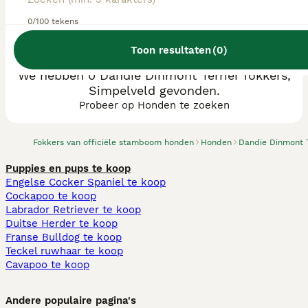
0/100 tekens
Toon resultaten
(
0
)
We hebben 0 Dandie Dinmont Terriër fokkers,
Simpelveld gevonden.
Probeer op Honden te zoeken
Fokkers van officiële stamboom honden
Honden
Dandie Dinmont T
Puppies en pups te koop
Engelse Cocker Spaniel te koop
Cockapoo te koop
Labrador Retriever te koop
Duitse Herder te koop
Franse Bulldog te koop
Teckel ruwhaar te koop
Cavapoo te koop
Andere populaire pagina's