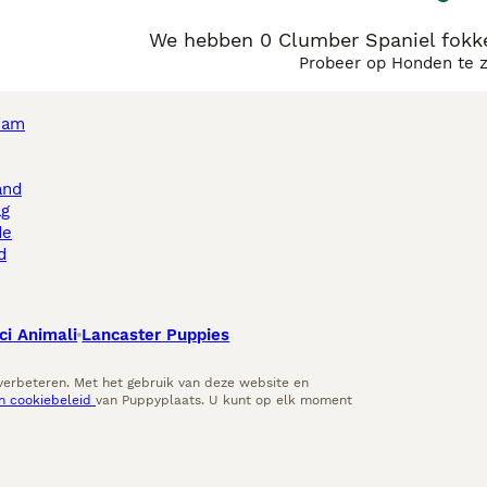
We hebben 0 Clumber Spaniel fokke
Probeer op Honden te 
dam
and
ag
de
d
ci Animali
Lancaster Puppies
 verbeteren. Met het gebruik van deze website en
en cookiebeleid
van Puppyplaats. U kunt op elk moment