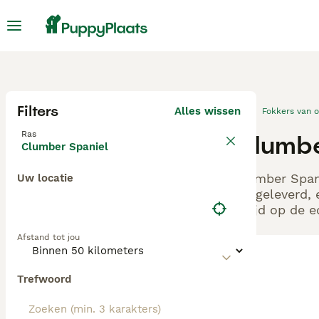
Filters
Alles wissen
Fokkers van 
Ras
Clumbe
Clumber Spaniel
Clumber Spani
Uw locatie
aangeleverd, 
altijd op de 
Afstand tot jou
Trefwoord