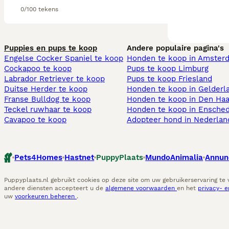
0/100 tekens
Puppies en pups te koop
Andere populaire pagina's
Engelse Cocker Spaniel te koop
Honden te koop in Amster
Cockapoo te koop
Pups te koop Limburg​
Labrador Retriever te koop
Pups te koop Friesland​
Duitse Herder te koop
Honden te koop in Gelderl
Franse Bulldog te koop
Honden te koop in Den Ha
Teckel ruwhaar te koop
Honden te koop in Ensche
Cavapoo te koop
Adopteer hond in Nederlan
Pets4Homes
Hastnet
PuppyPlaats
MundoAnimalia
Annun
Puppyplaats.nl gebruikt cookies op deze site om uw gebruikerservaring te
andere diensten accepteert u de
algemene voorwaarden
en het
privacy- 
uw
voorkeuren beheren
.