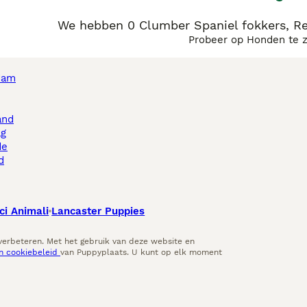
We hebben 0 Clumber Spaniel fokkers, R
Probeer op Honden te 
dam
and
ag
de
d
ci Animali
Lancaster Puppies
 verbeteren. Met het gebruik van deze website en
en cookiebeleid
van Puppyplaats. U kunt op elk moment