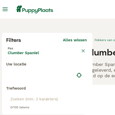
Filters
Alles wissen
Fokkers van 
Ras
Clumbe
Clumber Spaniel
Clumber Spani
Uw locatie
aangeleverd, 
altijd op de 
Trefwoord
0/100 tekens