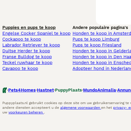
Puppies en pups te koop
Andere populaire pagina's
Engelse Cocker Spaniel te koop
Honden te koop in Amster
Cockapoo te koop
Pups te koop Limburg​
Labrador Retriever te koop
Pups te koop Friesland​
Duitse Herder te koop
Honden te koop in Gelderl
Franse Bulldog te koop
Honden te koop in Den Ha
Teckel ruwhaar te koop
Honden te koop in Ensche
Cavapoo te koop
Adopteer hond in Nederlan
Pets4Homes
Hastnet
PuppyPlaats
MundoAnimalia
Annun
Puppyplaats.nl gebruikt cookies op deze site om uw gebruikerservaring te
andere diensten accepteert u de
algemene voorwaarden
en het
privacy- 
uw
voorkeuren beheren
.