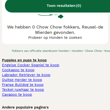
Toon resultaten
(
0
)
We hebben 0 Chow Chow fokkers, Reusel-de
Mierden gevonden.
Probeer op Honden te zoeken
Fokkers van officiële stamboom honden
Honden
Chow Chow
Noo
Puppies en pups te koop
Engelse Cocker Spaniel te koop
Cockapoo te koop
Labrador Retriever te koop
Duitse Herder te koop
Franse Bulldog te koop
Teckel ruwhaar te koop
Cavapoo te koop
Andere populaire pagina's