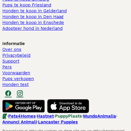
Pups te koop Friesland​
Honden te koop in Gelderland
Honden te koop in Den Haag
Honden te koop in Enschede
Adopteer hond in Nederland
Informatie
Over ons
Privacybeleid
Support
Pers
Voorwaarden
Pups verkopen
Honden test
Pets4Homes
Hastnet
PuppyPlaats
MundoAnimalia
Annunci Animali
Lancaster Puppies
Puppyplaats.nl gebruikt cookies op deze site om uw gebruikerservaring