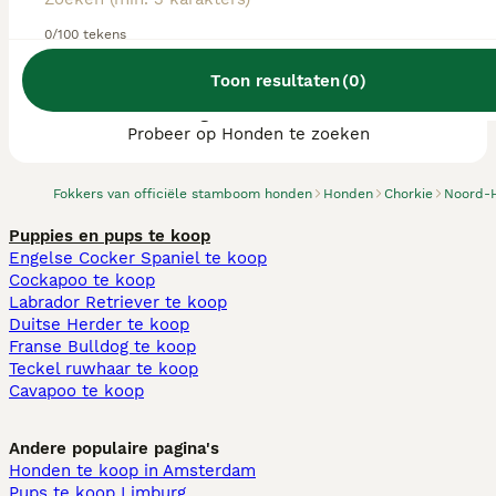
0/100 tekens
Toon resultaten
(
0
)
We hebben 0 Chorkie fokkers, Assendelft
gevonden.
Probeer op Honden te zoeken
Fokkers van officiële stamboom honden
Honden
Chorkie
Noord-
Puppies en pups te koop
Engelse Cocker Spaniel te koop
Cockapoo te koop
Labrador Retriever te koop
Duitse Herder te koop
Franse Bulldog te koop
Teckel ruwhaar te koop
Cavapoo te koop
Andere populaire pagina's
Honden te koop in Amsterdam
Pups te koop Limburg​