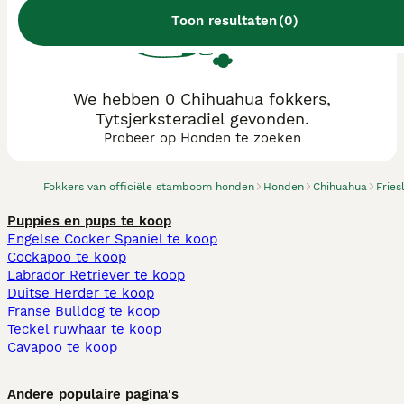
Toon resultaten
(
0
)
We hebben 0 Chihuahua fokkers,
Tytsjerksteradiel gevonden.
Probeer op Honden te zoeken
Fokkers van officiële stamboom honden
Honden
Chihuahua
Fries
Puppies en pups te koop
Engelse Cocker Spaniel te koop
Cockapoo te koop
Labrador Retriever te koop
Duitse Herder te koop
Franse Bulldog te koop
Teckel ruwhaar te koop
Cavapoo te koop
Andere populaire pagina's