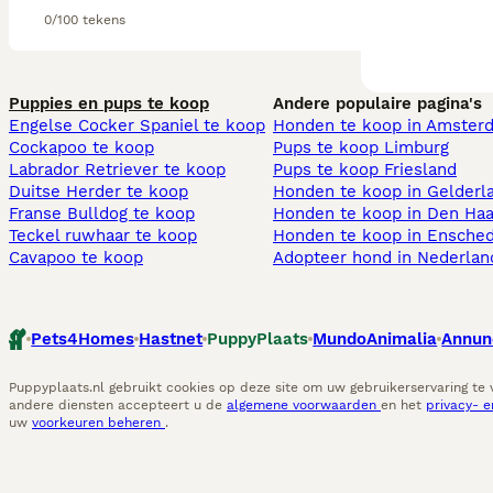
0/100 tekens
Puppies en pups te koop
Andere populaire pagina's
Engelse Cocker Spaniel te koop
Honden te koop in Amster
Cockapoo te koop
Pups te koop Limburg​
Labrador Retriever te koop
Pups te koop Friesland​
Duitse Herder te koop
Honden te koop in Gelderl
Franse Bulldog te koop
Honden te koop in Den Ha
Teckel ruwhaar te koop
Honden te koop in Ensche
Cavapoo te koop
Adopteer hond in Nederlan
Pets4Homes
Hastnet
PuppyPlaats
MundoAnimalia
Annun
Puppyplaats.nl gebruikt cookies op deze site om uw gebruikerservaring te
andere diensten accepteert u de
algemene voorwaarden
en het
privacy- 
uw
voorkeuren beheren
.