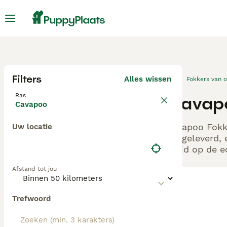
Filters
Alles wissen
Fokkers van 
Ras
Cavapo
Cavapoo
Cavapoo Fokke
Uw locatie
aangeleverd, 
altijd op de 
Afstand tot jou
Trefwoord