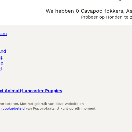
We hebben 0 Cavapoo fokkers, As
Probeer op Honden te 
dam
and
ag
de
d
ci Animali
Lancaster Puppies
 verbeteren. Met het gebruik van deze website en
en cookiebeleid
van Puppyplaats. U kunt op elk moment