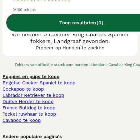
0/100 tekens
Toon resultaten
(
0
)
We hebben 0 Cavalier King Charles Spaniel
fokkers, Landgraaf gevonden.
Probeer op Honden te zoeken
Fokkers van officiële stamboom honden
Honden
Cavalier King Cha
Puppies en pups te koop
Engelse Cocker Spaniel te koop
Cockapoo te koop
Labrador Retriever te koop
Duitse Herder te koop
Franse Bulldog te koop
Teckel ruwhaar te koop
Cavapoo te koop
Andere populaire pagina's