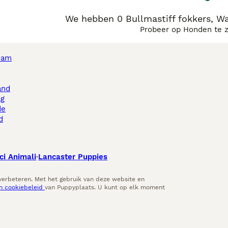
We hebben 0 Bullmastiff fokkers, W
Probeer op Honden te 
dam
and
ag
de
d
ci Animali
Lancaster Puppies
 verbeteren. Met het gebruik van deze website en
en cookiebeleid
van Puppyplaats. U kunt op elk moment