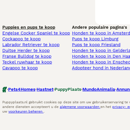
Puppies en pups te koop
Andere populaire pagina's
Engelse Cocker Spaniel te koop
Honden te koop in Amster
Cockapoo te koop
Pups te koop Limburg​
Labrador Retriever te koop
Pups te koop Friesland​
Duitse Herder te koop
Honden te koop in Gelderl
Franse Bulldog te koop
Honden te koop in Den Ha
Teckel ruwhaar te koop
Honden te koop in Ensche
Cavapoo te koop
Adopteer hond in Nederlan
Pets4Homes
Hastnet
PuppyPlaats
MundoAnimalia
Annun
Puppyplaats.nl gebruikt cookies op deze site om uw gebruikerservaring te
andere diensten accepteert u de
algemene voorwaarden
en het
privacy- 
uw
voorkeuren beheren
.