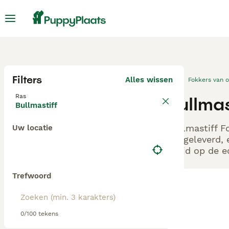
Filters
Alles wissen
Fokkers van 
Ras
Bullma
Bullmastiff
Bullmastiff F
Uw locatie
aangeleverd, 
altijd op de 
Trefwoord
0/100 tekens