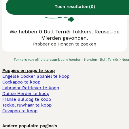
Toon resultaten
(
0
)
We hebben 0 Bull Terriër fokkers, Reusel-de
Mierden gevonden.
Probeer op Honden te zoeken
Fokkers van officiële stamboom honden
Honden
Bull Terriër
Noo
Puppies en pups te koop
Engelse Cocker Spaniel te koop
Cockapoo te koop
Labrador Retriever te koop
Duitse Herder te koop
Franse Bulldog te koop
Teckel ruwhaar te koop
Cavapoo te koop
Andere populaire pagina's