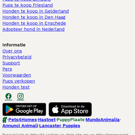
Pups te koop Friesland​
Honden te koop in Gelderland
Honden te koop in Den Haag
Honden te koop in Enschede
Adopteer hond in Nederland
Informatie
Over ons
Privacybeleid
Support
Pers
Voorwaarden
Pups verkopen
Honden test
Pets4Homes
Hastnet
PuppyPlaats
MundoAnimalia
Annunci Animali
Lancaster Puppies
Puppyplaats.nl gebruikt cookies op deze site om uw gebruikerservaring