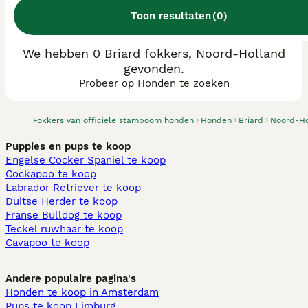
Toon resultaten
(
0
)
We hebben 0 Briard fokkers, Noord-Holland
gevonden.
Probeer op Honden te zoeken
Fokkers van officiële stamboom honden
Honden
Briard
Noord-Ho
Puppies en pups te koop
Engelse Cocker Spaniel te koop
Cockapoo te koop
Labrador Retriever te koop
Duitse Herder te koop
Franse Bulldog te koop
Teckel ruwhaar te koop
Cavapoo te koop
Andere populaire pagina's
Honden te koop in Amsterdam
Pups te koop Limburg​