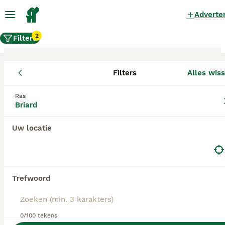
Adverte
2
Filters
Filters
Alles wis
Briard fokkers, Noord-Holland
Ras
Briard
Briard Fokkers in deze lijst hebben een kopie van
hun kennelregistratie bij de Raad van Beheer bij
ons aangeleverd, en fokken pups met een
Uw locatie
officiële stamboom. Koop je pup bij één van
deze fokkers? Dubbelcheck zelf altijd op de
echtheid van de papieren van de pup en
ouderhonden bij bezichtiging.
Trefwoord
0/100 tekens