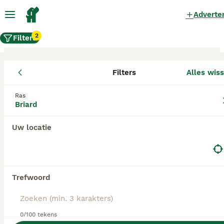
Adverte
2
Filters
Filters
Alles wis
Briard fokkers, Tytsjerksteradiel
Ras
Briard
Briard Fokkers in deze lijst hebben een kopie van
hun kennelregistratie bij de Raad van Beheer bij
ons aangeleverd, en fokken pups met een
Uw locatie
officiële stamboom. Koop je pup bij één van
deze fokkers? Dubbelcheck zelf altijd op de
echtheid van de papieren van de pup en
ouderhonden bij bezichtiging.
Trefwoord
0/100 tekens