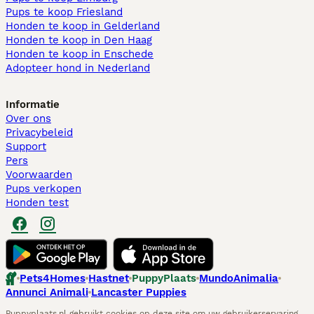
Pups te koop Friesland​
Honden te koop in Gelderland
Honden te koop in Den Haag
Honden te koop in Enschede
Adopteer hond in Nederland
Informatie
Over ons
Privacybeleid
Support
Pers
Voorwaarden
Pups verkopen
Honden test
Pets4Homes
Hastnet
PuppyPlaats
MundoAnimalia
Annunci Animali
Lancaster Puppies
Puppyplaats.nl gebruikt cookies op deze site om uw gebruikerservaring