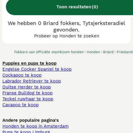
Toon resultaten
(
0
)
We hebben 0 Briard fokkers, Tytsjerksteradiel
gevonden.
Probeer op Honden te zoeken
Fokkers van officiële stamboom honden
Honden
Briard
Friesland
Puppies en pups te koop
Engelse Cocker Spaniel te koop
Cockapoo te koop
Labrador Retriever te koop
Duitse Herder te koop
Franse Bulldog te koop
Teckel ruwhaar te koop
Cavapoo te koop
Andere populaire pagina's
Honden te koop in Amsterdam
Pups te koop Limburg​