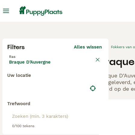
Filters
Alles wissen
Fokkers van 
Ras
Braque
Braque D’Auvergne
Braque D’Auve
Uw locatie
aangeleverd, 
altijd op de 
Trefwoord
0/100 tekens