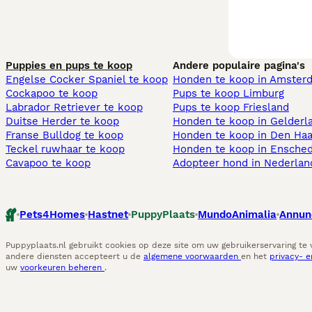
Puppies en pups te koop
Andere populaire pagina's
Engelse Cocker Spaniel te koop
Honden te koop in Amster
Cockapoo te koop
Pups te koop Limburg​
Labrador Retriever te koop
Pups te koop Friesland​
Duitse Herder te koop
Honden te koop in Gelderl
Franse Bulldog te koop
Honden te koop in Den Ha
Teckel ruwhaar te koop
Honden te koop in Ensche
Cavapoo te koop
Adopteer hond in Nederlan
Pets4Homes
Hastnet
PuppyPlaats
MundoAnimalia
Annun
Puppyplaats.nl gebruikt cookies op deze site om uw gebruikerservaring te
andere diensten accepteert u de
algemene voorwaarden
en het
privacy- 
uw
voorkeuren beheren
.