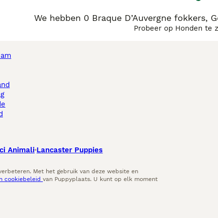
We hebben 0 Braque D’Auvergne fokkers, G
Probeer op Honden te 
dam
and
ag
de
d
ci Animali
Lancaster Puppies
 verbeteren. Met het gebruik van deze website en
en cookiebeleid
van Puppyplaats. U kunt op elk moment