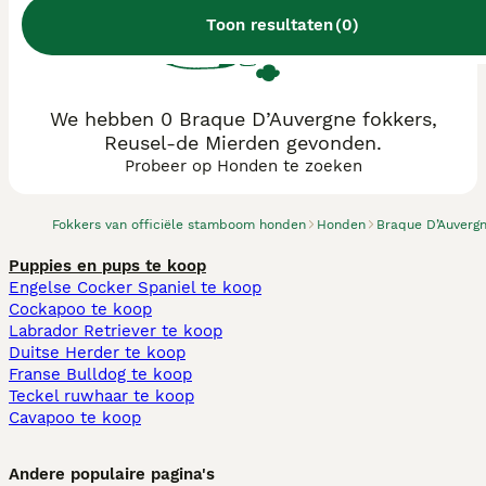
Toon resultaten
(
0
)
We hebben 0 Braque D’Auvergne fokkers,
Reusel-de Mierden gevonden.
Probeer op Honden te zoeken
Fokkers van officiële stamboom honden
Honden
Braque D’Auverg
Puppies en pups te koop
Engelse Cocker Spaniel te koop
Cockapoo te koop
Labrador Retriever te koop
Duitse Herder te koop
Franse Bulldog te koop
Teckel ruwhaar te koop
Cavapoo te koop
Andere populaire pagina's