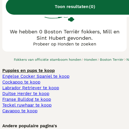
Toon resultaten
(
0
)
We hebben 0 Boston Terriër fokkers, Mill en
Sint Hubert gevonden.
Probeer op Honden te zoeken
Fokkers van officiële stamboom honden
Honden
Boston Terriër
N
Puppies en pups te koop
Engelse Cocker Spaniel te koop
Cockapoo te koop
Labrador Retriever te koop
Duitse Herder te koop
Franse Bulldog te koop
Teckel ruwhaar te koop
Cavapoo te koop
Andere populaire pagina's