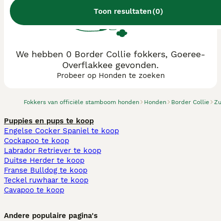
Toon resultaten
(
0
)
We hebben 0 Border Collie fokkers, Goeree-
Overflakkee gevonden.
Probeer op Honden te zoeken
Fokkers van officiële stamboom honden
Honden
Border Collie
Zu
Puppies en pups te koop
Engelse Cocker Spaniel te koop
Cockapoo te koop
Labrador Retriever te koop
Duitse Herder te koop
Franse Bulldog te koop
Teckel ruwhaar te koop
Cavapoo te koop
Andere populaire pagina's