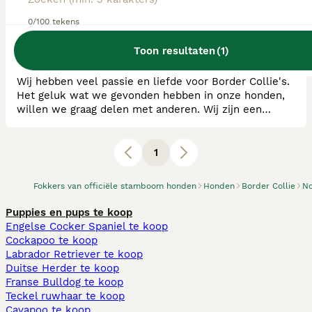
RvB Geregistreerde Kennel
0/100 tekens
Ras:
Border Collie
0
puppy's beschikbaar
Toon resultaten
(
1
)
Oss
Wij hebben veel passie en liefde voor Border Collie's.
Het geluk wat we gevonden hebben in onze honden,
willen we graag delen met anderen. Wij zijn een
geregistreerde Border Collie Kennel RvB / FCI. De
pups zullen ook een FCI stamboom hebben. Onze teef
is getest op HD+ED, ECVO + Glaucoom. De uitslagen
1
hiervan zijn terug te zien op onze Facebook pagina.
Border Collie's zijn erg veelzijdig zijn e
Fokkers van officiële stamboom honden
Honden
Border Collie
No
Puppies en pups te koop
Engelse Cocker Spaniel te koop
Cockapoo te koop
Labrador Retriever te koop
Duitse Herder te koop
Franse Bulldog te koop
Teckel ruwhaar te koop
Cavapoo te koop