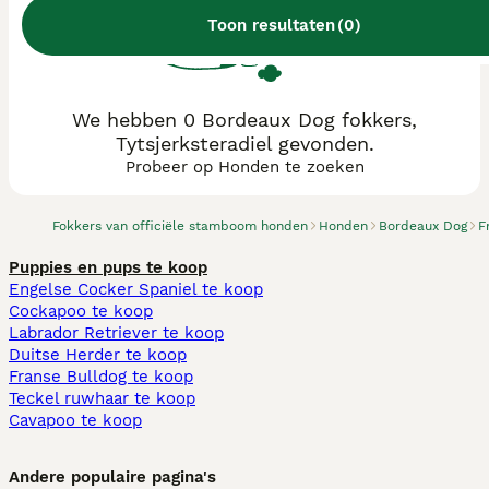
Toon resultaten
(
0
)
We hebben 0 Bordeaux Dog fokkers,
Tytsjerksteradiel gevonden.
Probeer op Honden te zoeken
Fokkers van officiële stamboom honden
Honden
Bordeaux Dog
F
Puppies en pups te koop
Engelse Cocker Spaniel te koop
Cockapoo te koop
Labrador Retriever te koop
Duitse Herder te koop
Franse Bulldog te koop
Teckel ruwhaar te koop
Cavapoo te koop
Andere populaire pagina's