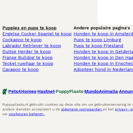
Puppies en pups te koop
Andere populaire pagina's
Engelse Cocker Spaniel te koop
Honden te koop in Amster
Cockapoo te koop
Pups te koop Limburg​
Labrador Retriever te koop
Pups te koop Friesland​
Duitse Herder te koop
Honden te koop in Gelderl
Franse Bulldog te koop
Honden te koop in Den Ha
Teckel ruwhaar te koop
Honden te koop in Ensche
Cavapoo te koop
Adopteer hond in Nederlan
Pets4Homes
Hastnet
PuppyPlaats
MundoAnimalia
Annun
Puppyplaats.nl gebruikt cookies op deze site om uw gebruikerservaring te
andere diensten accepteert u de
algemene voorwaarden
en het
privacy- 
uw
voorkeuren beheren
.