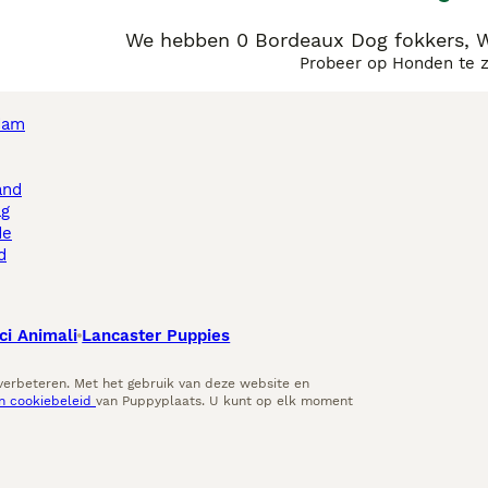
We hebben 0 Bordeaux Dog fokkers, 
Probeer op Honden te 
dam
and
ag
de
d
ci Animali
Lancaster Puppies
 verbeteren. Met het gebruik van deze website en
en cookiebeleid
van Puppyplaats. U kunt op elk moment