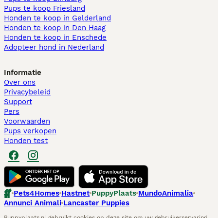
Pups te koop Friesland​
Honden te koop in Gelderland
Honden te koop in Den Haag
Honden te koop in Enschede
Adopteer hond in Nederland
Informatie
Over ons
Privacybeleid
Support
Pers
Voorwaarden
Pups verkopen
Honden test
Pets4Homes
Hastnet
PuppyPlaats
MundoAnimalia
Annunci Animali
Lancaster Puppies
Puppyplaats.nl gebruikt cookies op deze site om uw gebruikerservaring