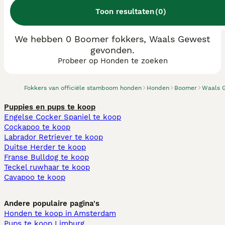
Toon resultaten
(
0
)
We hebben 0 Boomer fokkers, Waals Gewest
gevonden.
Probeer op Honden te zoeken
Fokkers van officiële stamboom honden
Honden
Boomer
Waals 
Puppies en pups te koop
Engelse Cocker Spaniel te koop
Cockapoo te koop
Labrador Retriever te koop
Duitse Herder te koop
Franse Bulldog te koop
Teckel ruwhaar te koop
Cavapoo te koop
Andere populaire pagina's
Honden te koop in Amsterdam
Pups te koop Limburg​