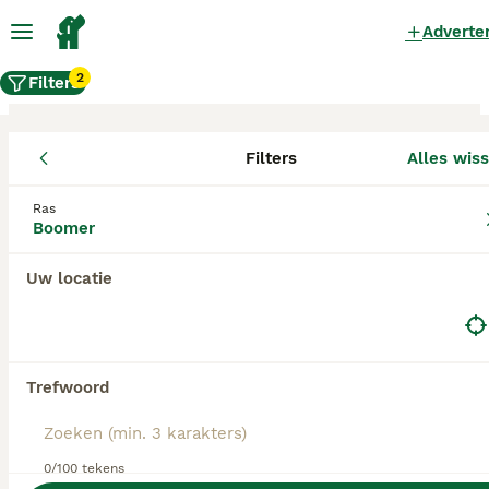
Adverte
2
Filters
Filters
Alles wis
Boomer fokkers, Waals Gewest
Ras
Boomer
Boomer Fokkers in deze lijst hebben een kopie
van hun kennelregistratie bij de Raad van Beheer
bij ons aangeleverd, en fokken pups met een
Uw locatie
officiële stamboom. Koop je pup bij één van
deze fokkers? Dubbelcheck zelf altijd op de
echtheid van de papieren van de pup en
ouderhonden bij bezichtiging.
Trefwoord
0/100 tekens