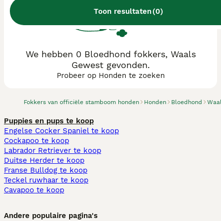
Toon resultaten
(
0
)
We hebben 0 Bloedhond fokkers, Waals
Gewest gevonden.
Probeer op Honden te zoeken
Fokkers van officiële stamboom honden
Honden
Bloedhond
Waal
Puppies en pups te koop
Engelse Cocker Spaniel te koop
Cockapoo te koop
Labrador Retriever te koop
Duitse Herder te koop
Franse Bulldog te koop
Teckel ruwhaar te koop
Cavapoo te koop
Andere populaire pagina's