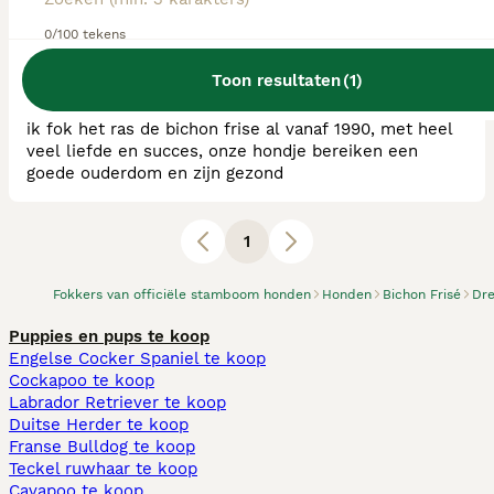
RvB Geregistreerde Kennel
0/100 tekens
Ras:
Bichon Frisé
0
puppy's beschikbaar
Toon resultaten
(
1
)
Makkinga
ik fok het ras de bichon frise al vanaf 1990, met heel
veel liefde en succes, onze hondje bereiken een
goede ouderdom en zijn gezond
1
Fokkers van officiële stamboom honden
Honden
Bichon Frisé
Dr
Puppies en pups te koop
Engelse Cocker Spaniel te koop
Cockapoo te koop
Labrador Retriever te koop
Duitse Herder te koop
Franse Bulldog te koop
Teckel ruwhaar te koop
Cavapoo te koop