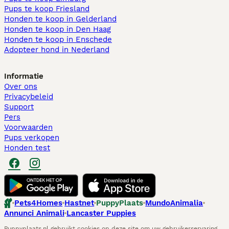
Pups te koop Friesland​
Honden te koop in Gelderland
Honden te koop in Den Haag
Honden te koop in Enschede
Adopteer hond in Nederland
Informatie
Over ons
Privacybeleid
Support
Pers
Voorwaarden
Pups verkopen
Honden test
Pets4Homes
Hastnet
PuppyPlaats
MundoAnimalia
Annunci Animali
Lancaster Puppies
Puppyplaats.nl gebruikt cookies op deze site om uw gebruikerservaring