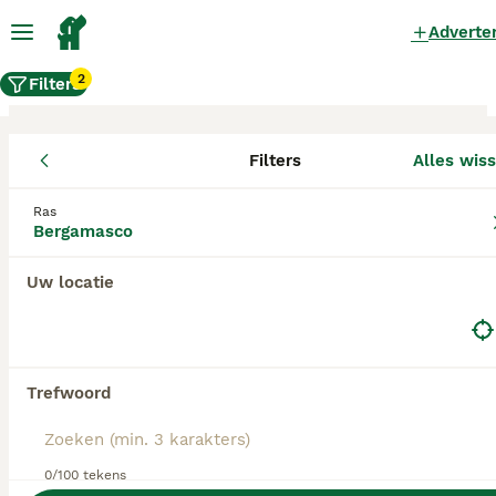
Adverte
2
Filters
Filters
Alles wis
Bergamasco fokkers, Utrecht
Ras
Bergamasco
Bergamasco Fokkers in deze lijst hebben een
kopie van hun kennelregistratie bij de Raad van
Beheer bij ons aangeleverd, en fokken pups met
Uw locatie
een officiële stamboom. Koop je pup bij één van
deze fokkers? Dubbelcheck zelf altijd op de
echtheid van de papieren van de pup en
ouderhonden bij bezichtiging.
Trefwoord
0/100 tekens