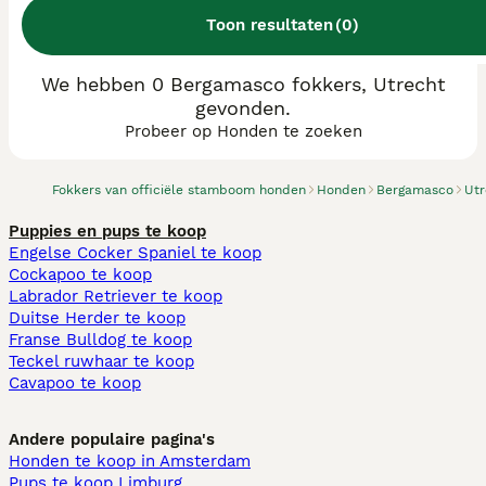
Toon resultaten
(
0
)
We hebben 0 Bergamasco fokkers, Utrecht
gevonden.
Probeer op Honden te zoeken
Fokkers van officiële stamboom honden
Honden
Bergamasco
Utr
Puppies en pups te koop
Engelse Cocker Spaniel te koop
Cockapoo te koop
Labrador Retriever te koop
Duitse Herder te koop
Franse Bulldog te koop
Teckel ruwhaar te koop
Cavapoo te koop
Andere populaire pagina's
Honden te koop in Amsterdam
Pups te koop Limburg​