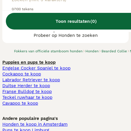
0/100 tekens
Toon resultaten
(
0
)
We hebben 0 Bearded Collie fokkers, Goirle
gevonden.
Probeer op Honden te zoeken
Fokkers van officiële stamboom honden
Honden
Bearded Collie
Puppies en pups te koop
Engelse Cocker Spaniel te koop
Cockapoo te koop
Labrador Retriever te koop
Duitse Herder te koop
Franse Bulldog te koop
Teckel ruwhaar te koop
Cavapoo te koop
Andere populaire pagina's
Honden te koop in Amsterdam
Pups te koop Limburg​