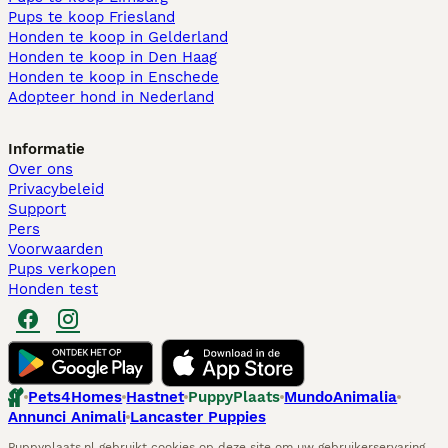
Pups te koop Friesland​
Honden te koop in Gelderland
Honden te koop in Den Haag
Honden te koop in Enschede
Adopteer hond in Nederland
Informatie
Over ons
Privacybeleid
Support
Pers
Voorwaarden
Pups verkopen
Honden test
Pets4Homes
Hastnet
PuppyPlaats
MundoAnimalia
Annunci Animali
Lancaster Puppies
Puppyplaats.nl gebruikt cookies op deze site om uw gebruikerservaring