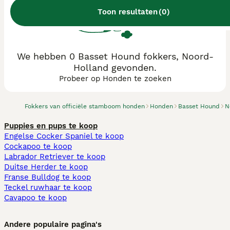
Toon resultaten
(
0
)
We hebben 0 Basset Hound fokkers, Noord-
Holland gevonden.
Probeer op Honden te zoeken
Fokkers van officiële stamboom honden
Honden
Basset Hound
N
Puppies en pups te koop
Engelse Cocker Spaniel te koop
Cockapoo te koop
Labrador Retriever te koop
Duitse Herder te koop
Franse Bulldog te koop
Teckel ruwhaar te koop
Cavapoo te koop
Andere populaire pagina's