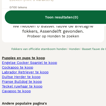
0/100 tekens
Toon resultaten
(
0
)
We hebben 0 Basset fauve de Bretagne
fokkers, Assendelft gevonden.
Probeer op Honden te zoeken
Fokkers van officiële stamboom honden
Honden
Basset fauve de 
Puppies en pups te koop
Engelse Cocker Spaniel te koop
Cockapoo te koop
Labrador Retriever te koop
Duitse Herder te koop
Franse Bulldog te koop
Teckel ruwhaar te koop
Cavapoo te koop
Andere populaire pagina's