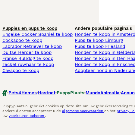
Puppies en pups te koop
Andere populaire pagina's
Engelse Cocker Spaniel te koop
Honden te koop in Amster
Cockapoo te koop
Pups te koop Limburg​
Labrador Retriever te koop
Pups te koop Friesland​
Duitse Herder te koop
Honden te koop in Gelderl
Franse Bulldog te koop
Honden te koop in Den Ha
Teckel ruwhaar te koop
Honden te koop in Ensche
Cavapoo te koop
Adopteer hond in Nederlan
Pets4Homes
Hastnet
PuppyPlaats
MundoAnimalia
Annun
Puppyplaats.nl gebruikt cookies op deze site om uw gebruikerservaring te
andere diensten accepteert u de
algemene voorwaarden
en het
privacy- 
uw
voorkeuren beheren
.