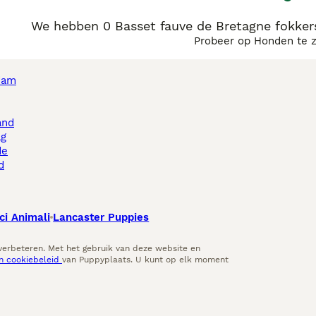
We hebben 0 Basset fauve de Bretagne fokkers
Probeer op Honden te 
dam
and
ag
de
d
ci Animali
Lancaster Puppies
 verbeteren. Met het gebruik van deze website en
en cookiebeleid
van Puppyplaats. U kunt op elk moment