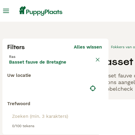
Filters
Alles wissen
Fokkers van 
Ras
Basset 
Basset fauve de Bretagne
Basset fauve 
Uw locatie
bij ons aange
Dubbelcheck z
Trefwoord
0/100 tekens