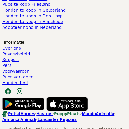
Pups te koop Friesland​
Honden te koop in Gelderland
Honden te koop in Den Haag
Honden te koop in Enschede
Adopteer hond in Nederland
Informatie
Over ons
Privacybeleid
Support
Pers
Voorwaarden
Pups verkopen
Honden test
Pets4Homes
Hastnet
PuppyPlaats
MundoAnimalia
Annunci Animali
Lancaster Puppies
Puppyplaats.nl gebruikt cookies op deze site om uw gebruikerservaring