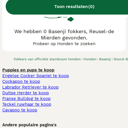
Toon resultaten
(
0
)
We hebben 0 Basenji fokkers, Reusel-de
Mierden gevonden.
Probeer op Honden te zoeken
Fokkers van officiële stamboom honden
Honden
Basenji
Noord-B
Puppies en pups te koop
Engelse Cocker Spaniel te koop
Cockapoo te koop
Labrador Retriever te koop
Duitse Herder te koop
Franse Bulldog te koop
Teckel ruwhaar te koop
Cavapoo te koop
Andere populaire pagina's