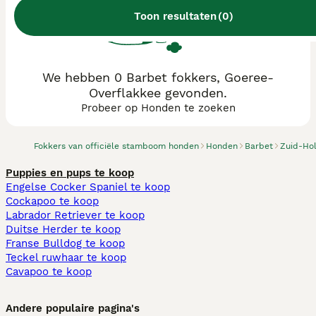
Toon resultaten
(
0
)
We hebben 0 Barbet fokkers, Goeree-
Overflakkee gevonden.
Probeer op Honden te zoeken
Fokkers van officiële stamboom honden
Honden
Barbet
Zuid-Ho
Puppies en pups te koop
Engelse Cocker Spaniel te koop
Cockapoo te koop
Labrador Retriever te koop
Duitse Herder te koop
Franse Bulldog te koop
Teckel ruwhaar te koop
Cavapoo te koop
Andere populaire pagina's