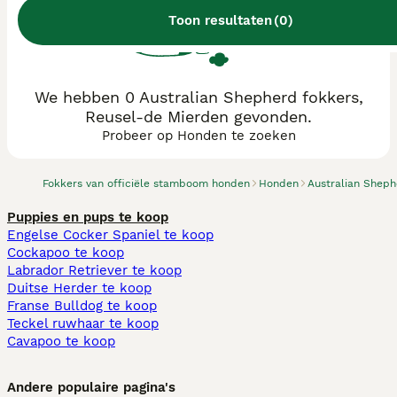
Toon resultaten
(
0
)
We hebben 0 Australian Shepherd fokkers,
Reusel-de Mierden gevonden.
Probeer op Honden te zoeken
Fokkers van officiële stamboom honden
Honden
Australian Shep
Puppies en pups te koop
Engelse Cocker Spaniel te koop
Cockapoo te koop
Labrador Retriever te koop
Duitse Herder te koop
Franse Bulldog te koop
Teckel ruwhaar te koop
Cavapoo te koop
Andere populaire pagina's