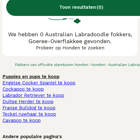
Toon resultaten
(
0
)
We hebben 0 Australian Labradoodle fokkers,
Goeree-Overflakkee gevonden.
Probeer op Honden te zoeken
Fokkers van officiële stamboom honden
Honden
Australian Labra
Puppies en pups te koop
Engelse Cocker Spaniel te koop
Cockapoo te koop
Labrador Retriever te koop
Duitse Herder te koop
Franse Bulldog te koop
Teckel ruwhaar te koop
Cavapoo te koop
Andere populaire pagina's