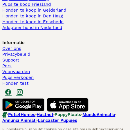
Pups te koop Friesland​
Honden te koop in Gelderland
Honden te koop in Den Haag
Honden te koop in Enschede
Adopteer hond in Nederland
Informatie
Over ons
Privacybeleid
Support
Pers
Voorwaarden
Pups verkopen
Honden test
Pets4Homes
Hastnet
PuppyPlaats
MundoAnimalia
Annunci Animali
Lancaster Puppies
Puppyplaats.nl gebruikt cookies op deze site om uw gebruikerservaring