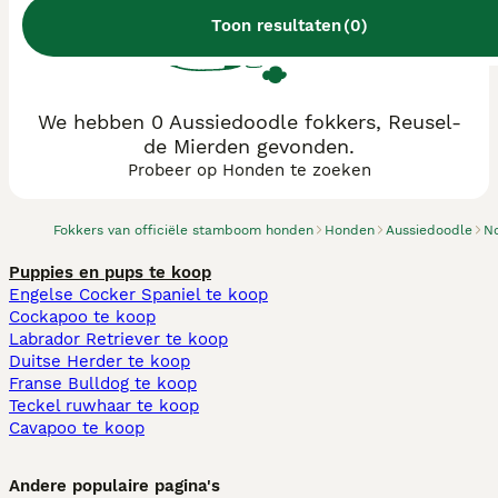
Toon resultaten
(
0
)
We hebben 0 Aussiedoodle fokkers, Reusel-
de Mierden gevonden.
Probeer op Honden te zoeken
Fokkers van officiële stamboom honden
Honden
Aussiedoodle
N
Puppies en pups te koop
Engelse Cocker Spaniel te koop
Cockapoo te koop
Labrador Retriever te koop
Duitse Herder te koop
Franse Bulldog te koop
Teckel ruwhaar te koop
Cavapoo te koop
Andere populaire pagina's