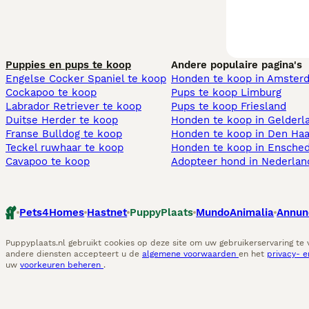
Puppies en pups te koop
Andere populaire pagina's
Engelse Cocker Spaniel te koop
Honden te koop in Amster
Cockapoo te koop
Pups te koop Limburg​
Labrador Retriever te koop
Pups te koop Friesland​
Duitse Herder te koop
Honden te koop in Gelderl
Franse Bulldog te koop
Honden te koop in Den Ha
Teckel ruwhaar te koop
Honden te koop in Ensche
Cavapoo te koop
Adopteer hond in Nederlan
Pets4Homes
Hastnet
PuppyPlaats
MundoAnimalia
Annun
Puppyplaats.nl gebruikt cookies op deze site om uw gebruikerservaring te
andere diensten accepteert u de
algemene voorwaarden
en het
privacy- 
uw
voorkeuren beheren
.