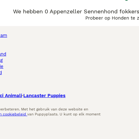
We hebben 0 Appenzeller Sennenhond fokkers
Probeer op Honden te 
dam
and
ag
de
d
ci Animali
Lancaster Puppies
 verbeteren. Met het gebruik van deze website en
en cookiebeleid
van Puppyplaats. U kunt op elk moment