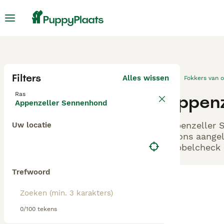
Filters
Alles wissen
Fokkers van 
Ras
Appenz
Appenzeller Sennenhond
Appenzeller S
Uw locatie
bij ons aange
Dubbelcheck z
Trefwoord
0/100 tekens