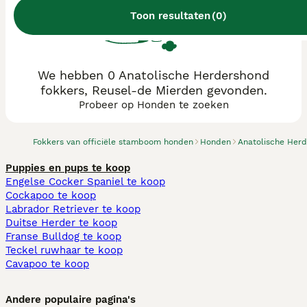
Toon resultaten
(
0
)
We hebben 0 Anatolische Herdershond
fokkers, Reusel-de Mierden gevonden.
Probeer op Honden te zoeken
Fokkers van officiële stamboom honden
Honden
Anatolische Her
Puppies en pups te koop
Engelse Cocker Spaniel te koop
Cockapoo te koop
Labrador Retriever te koop
Duitse Herder te koop
Franse Bulldog te koop
Teckel ruwhaar te koop
Cavapoo te koop
Andere populaire pagina's