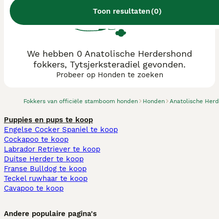
Toon resultaten
(
0
)
We hebben 0 Anatolische Herdershond
fokkers, Tytsjerksteradiel gevonden.
Probeer op Honden te zoeken
Fokkers van officiële stamboom honden
Honden
Anatolische Her
Puppies en pups te koop
Engelse Cocker Spaniel te koop
Cockapoo te koop
Labrador Retriever te koop
Duitse Herder te koop
Franse Bulldog te koop
Teckel ruwhaar te koop
Cavapoo te koop
Andere populaire pagina's