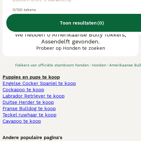
0/100 tekens
Toon resultaten
(
0
)
We hebben 0 Amerikaanse Bully fokkers,
Assendelft gevonden.
Probeer op Honden te zoeken
Fokkers van officiële stamboom honden
Honden
Amerikaanse Bul
Puppies en pups te koop
Engelse Cocker Spaniel te koop
Cockapoo te koop
Labrador Retriever te koop
Duitse Herder te koop
Franse Bulldog te koop
Teckel ruwhaar te koop
Cavapoo te koop
Andere populaire pagina's