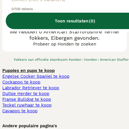
0/100 tekens
Toon resultaten
(
0
)
We hebben 0 American Staffordshire Terriër
fokkers, Eibergen gevonden.
Probeer op Honden te zoeken
Fokkers van officiële stamboom honden
Honden
American Stafford
Puppies en pups te koop
Engelse Cocker Spaniel te koop
Cockapoo te koop
Labrador Retriever te koop
Duitse Herder te koop
Franse Bulldog te koop
Teckel ruwhaar te koop
Cavapoo te koop
Andere populaire pagina's