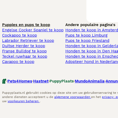
Puppies en pups te koop
Andere populaire pagina's
Engelse Cocker Spaniel te koop
Honden te koop in Amster
Cockapoo te koop
Pups te koop Limburg​
Labrador Retriever te koop
Pups te koop Friesland​
Duitse Herder te koop
Honden te koop in Gelderl
Franse Bulldog te koop
Honden te koop in Den Ha
Teckel ruwhaar te koop
Honden te koop in Ensche
Cavapoo te koop
Adopteer hond in Nederlan
Pets4Homes
Hastnet
PuppyPlaats
MundoAnimalia
Annun
Puppyplaats.nl gebruikt cookies op deze site om uw gebruikerservaring te
andere diensten accepteert u de
algemene voorwaarden
en het
privacy- 
uw
voorkeuren beheren
.