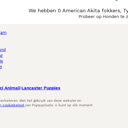
We hebben 0 American Akita fokkers, Ty
Probeer op Honden te 
dam
and
ag
de
d
ci Animali
Lancaster Puppies
 verbeteren. Met het gebruik van deze website en
en cookiebeleid
van Puppyplaats. U kunt op elk moment