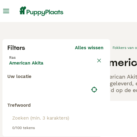
Filters
Alles wissen
Fokkers van 
Ras
America
American Akita
American Akit
Uw locatie
aangeleverd, 
altijd op de 
Trefwoord
0/100 tekens