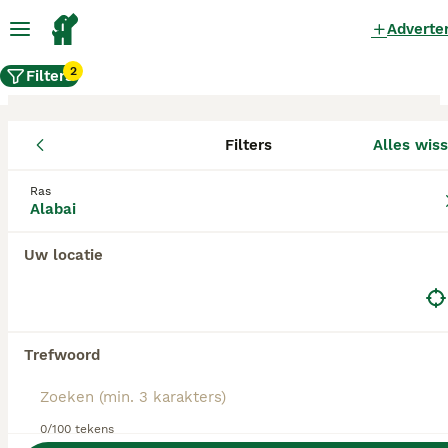
Adverte
2
Filters
Filters
Alles wis
Alabai fokkers, Waals Gewest
Ras
Alabai
Alabai Fokkers in deze lijst hebben een kopie van
hun kennelregistratie bij de Raad van Beheer bij
ons aangeleverd, en fokken pups met een
Uw locatie
officiële stamboom. Koop je pup bij één van
deze fokkers? Dubbelcheck zelf altijd op de
echtheid van de papieren van de pup en
ouderhonden bij bezichtiging.
Trefwoord
0/100 tekens