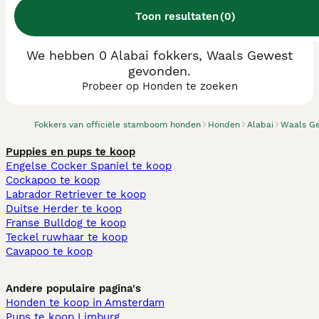
Toon resultaten
(
0
)
We hebben 0 Alabai fokkers, Waals Gewest
gevonden.
Probeer op Honden te zoeken
Fokkers van officiële stamboom honden
Honden
Alabai
Waals G
Puppies en pups te koop
Engelse Cocker Spaniel te koop
Cockapoo te koop
Labrador Retriever te koop
Duitse Herder te koop
Franse Bulldog te koop
Teckel ruwhaar te koop
Cavapoo te koop
Andere populaire pagina's
Honden te koop in Amsterdam
Pups te koop Limburg​