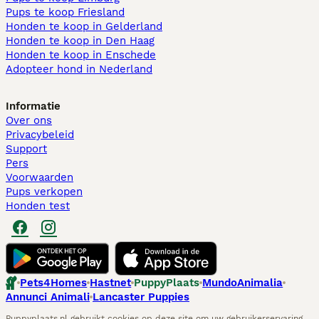
Pups te koop Friesland​
Honden te koop in Gelderland
Honden te koop in Den Haag
Honden te koop in Enschede
Adopteer hond in Nederland
Informatie
Over ons
Privacybeleid
Support
Pers
Voorwaarden
Pups verkopen
Honden test
Pets4Homes
Hastnet
PuppyPlaats
MundoAnimalia
Annunci Animali
Lancaster Puppies
Puppyplaats.nl gebruikt cookies op deze site om uw gebruikerservaring