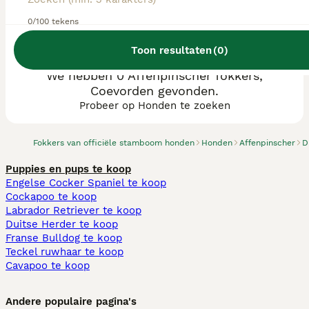
0/100 tekens
Toon resultaten
(
0
)
We hebben 0 Affenpinscher fokkers,
Coevorden gevonden.
Probeer op Honden te zoeken
Fokkers van officiële stamboom honden
Honden
Affenpinscher
D
Puppies en pups te koop
Engelse Cocker Spaniel te koop
Cockapoo te koop
Labrador Retriever te koop
Duitse Herder te koop
Franse Bulldog te koop
Teckel ruwhaar te koop
Cavapoo te koop
Andere populaire pagina's