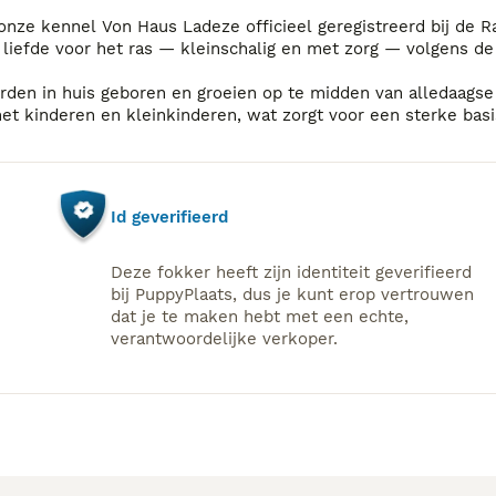
onze kennel Von Haus Ladeze officieel geregistreerd bij de 
 liefde voor het ras — kleinschalig en met zorg — volgens de 
den in huis geboren en groeien op te midden van alledaagse h
et kinderen en kleinkinderen, wat zorgt voor een sterke basis 
e familiehonden.
eel waarde aan een stabiel karakter en een mooi uiterlijk. M
betrouwbare huisgenoten zijn.
Id geverifieerd
Deze fokker heeft zijn identiteit geverifieerd
bij PuppyPlaats, dus je kunt erop vertrouwen
dat je te maken hebt met een echte,
verantwoordelijke verkoper.