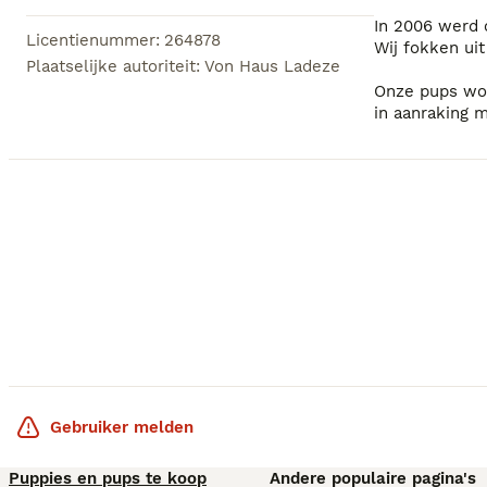
In 2006 werd 
Licentienummer
:
264878
Wij fokken uit
Plaatselijke autoriteit
:
Von Haus Ladeze
Onze pups wor
in aanraking m
en betrouwbar
Wij hechten v
gezellige en 
Gebruiker melden
Puppies en pups te koop
Andere populaire pagina's