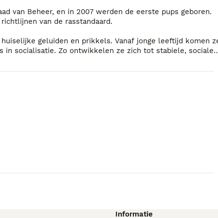
Raad van Beheer, en in 2007 werden de eerste pups geboren.
richtlijnen van de rasstandaard.
uiselijke geluiden en prikkels. Vanaf jonge leeftijd komen z
in socialisatie. Zo ontwikkelen ze zich tot stabiele, sociale
aar boven alles vinden we het belangrijk dat onze honden
Informatie