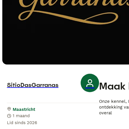
Maak 
SitioDasGarranas
Onze kennel, 
ontdekking va
Maastricht
overal
1 maand
Lid sinds
2026