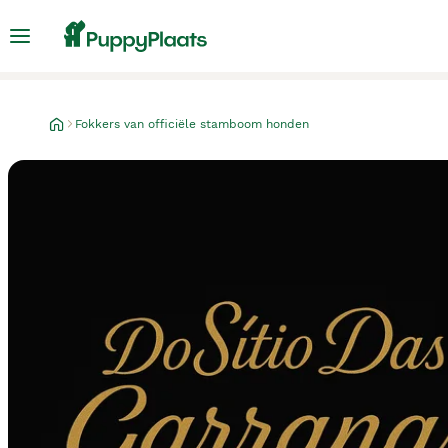
Fokkers van officiële stamboom honden